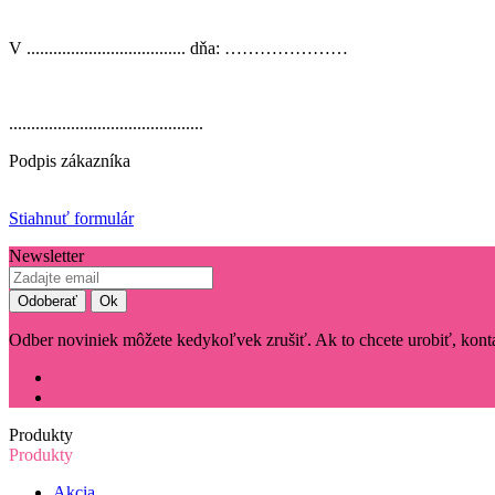
V .................................... dňa: …………
............................................
Podpis zákazníka
Stiahnuť formulár
Newsletter
Odber noviniek môžete kedykoľvek zrušiť. Ak to chcete urobiť, konta
Produkty
Produkty
Akcia