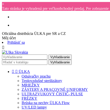
×
Tato stránka je vyhradená pre veľkoobchodný predaj. Pre zobrazenie
Oficiálna distribúcia ÜLKA pre SR a CZ
Môj účet
Prihlásiť sa

Vyhľadávanie
Vyhľadávanie


ÜLKA
Odsávačky prachu
Teplovzdušné sterilizátory
MRIEŽKY
ZÁSTERY A PRACOVNÉ UNIFORMY
ULTRAZVUKOVÝ ČISTIČ- PULSE
FRÉZKY
Brúska na nechty ÜLKA Flow
UV/LED lampy