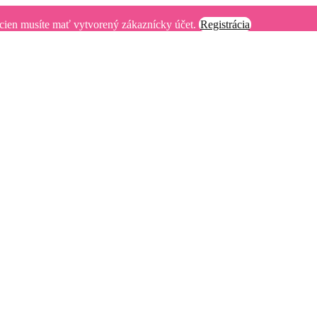
 cien musíte mať vytvorený zákaznícky účet.
Registrácia