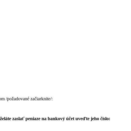
m /požadované začiarknite/:
eláte zaslať peniaze na bankový účet uveďte jeho číslo: